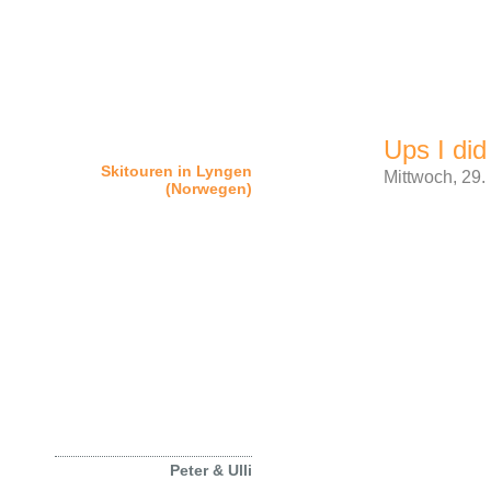
Ups I did
Home
Skitouren in Lyngen
Mittwoch, 29
(Norwegen)
views
Philosophie & Ziel
Peter Albert
Dr. med. Ulrich Steiner
Leistungen
Freunde, Partner &
Sponsoren
Kontakt
Impressum
Datenschutzerklärung
Peter & Ulli