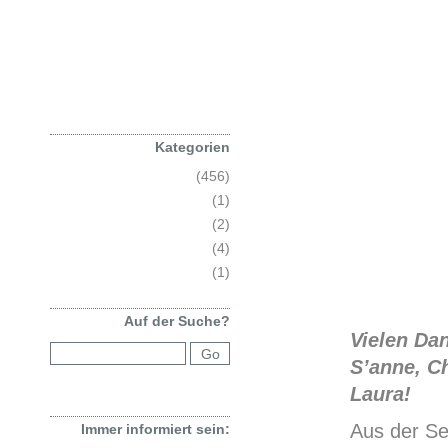
Kategorien
Allgemein
(456)
Eisklettern
(1)
Events
(2)
Kurs
(4)
Sicherheit
(1)
Auf der Suche?
Vielen Dan
S’anne, Ch
Laura!
Aus der Se
Immer informiert sein: