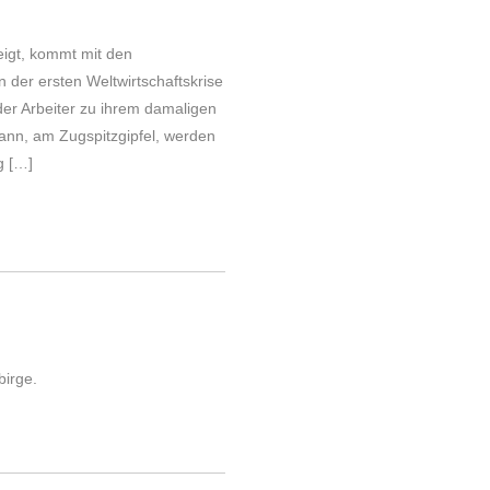
eigt, kommt mit den
 der ersten Weltwirtschaftskrise
der Arbeiter zu ihrem damaligen
dann, am Zugspitzgipfel, werden
g […]
birge.