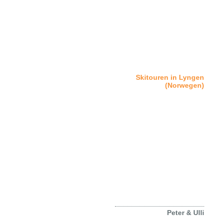
Home
Skitouren in Lyngen
(Norwegen)
Philosophie & Ziel
Peter Albert
Dr. med. Ulrich Steiner
Leistungen
Freunde, Partner &
Sponsoren
Kontakt
Impressum
Datenschutzerklärung
Peter & Ulli