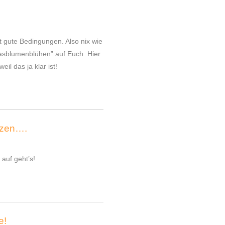
 gute Bedingungen. Also nix wie
Grasblumenblühen” auf Euch. Hier
il das ja klar ist!
tzen….
 auf geht’s!
e!