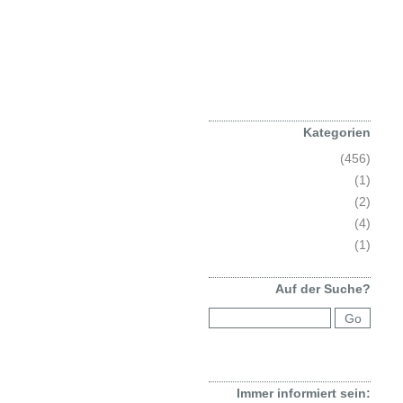
Kategorien
Allgemein
(456)
Eisklettern
(1)
Events
(2)
Kurs
(4)
Sicherheit
(1)
Auf der Suche?
Immer informiert sein: